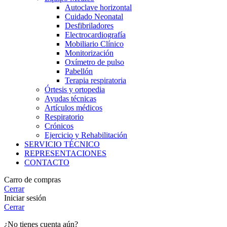
Autoclave horizontal
Cuidado Neonatal
Desfibriladores
Electrocardiografía
Mobiliario Clínico
Monitorización
Oxímetro de pulso
Pabellón
Terapia respiratoria
Órtesis y ortopedia
Ayudas técnicas
Artículos médicos
Respiratorio
Crónicos
Ejercicio y Rehabilitación
SERVICIO TÉCNICO
REPRESENTACIONES
CONTACTO
Carro de compras
Cerrar
Iniciar sesión
Cerrar
¿No tienes cuenta aún?