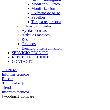
Mobiliario Clínico
Monitorización
Oxímetro de pulso
Pabellón
Terapia respiratoria
Órtesis y ortopedia
Ayudas técnicas
Artículos médicos
Respiratorio
Crónicos
Ejercicio y Rehabilitación
SERVICIO TÉCNICO
REPRESENTACIONES
CONTACTO
TIENDA
Informes técnicos
Buscar
0
elementos
$
0
Tienda
Informes técnicos
[woodmart_compare]