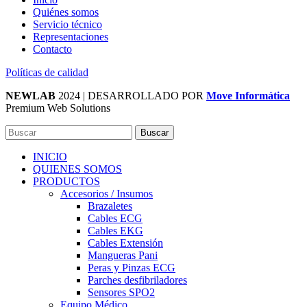
Quiénes somos
Servicio técnico
Representaciones
Contacto
Políticas de calidad
NEWLAB
2024 | DESARROLLADO POR
Move Informática
Premium Web Solutions
Buscar
INICIO
QUIENES SOMOS
PRODUCTOS
Accesorios / Insumos
Brazaletes
Cables ECG
Cables EKG
Cables Extensión
Mangueras Pani
Peras y Pinzas ECG
Parches desfibriladores
Sensores SPO2
Equipo Médico