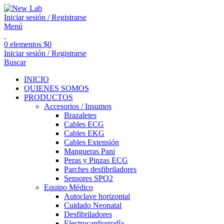
Iniciar sesión / Registrarse
Menú
0
elementos
$
0
Iniciar sesión / Registrarse
Buscar
INICIO
QUIENES SOMOS
PRODUCTOS
Accesorios / Insumos
Brazaletes
Cables ECG
Cables EKG
Cables Extensión
Mangueras Pani
Peras y Pinzas ECG
Parches desfibriladores
Sensores SPO2
Equipo Médico
Autoclave horizontal
Cuidado Neonatal
Desfibriladores
Electrocardiografía