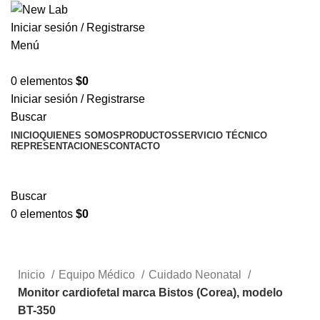
Iniciar sesión / Registrarse
Menú
0
elementos
$
0
Iniciar sesión / Registrarse
Buscar
INICIO
QUIENES SOMOS
PRODUCTOS
SERVICIO TÉCNICO
REPRESENTACIONES
CONTACTO
TIENDA
Informes técnicos
Buscar
0
elementos
$
0
Tienda
Informes técnicos
Inicio
Equipo Médico
Cuidado Neonatal
Monitor cardiofetal marca Bistos (Corea), modelo
BT-350