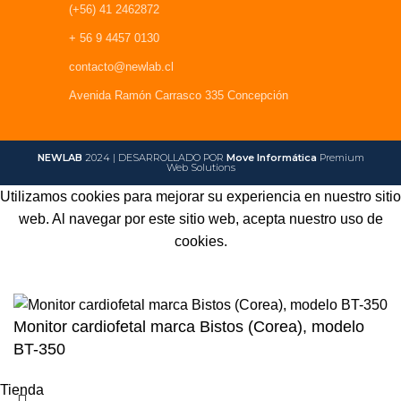
(+56) 41 2462872
+ 56 9 4457 0130
contacto@newlab.cl
Avenida Ramón Carrasco 335 Concepción
NEWLAB
2024 | DESARROLLADO POR
Move Informática
Premium
Web Solutions
Utilizamos cookies para mejorar su experiencia en nuestro sitio
web. Al navegar por este sitio web, acepta nuestro uso de
cookies.
Aceptar
Monitor cardiofetal marca Bistos (Corea), modelo
BT-350
Tienda