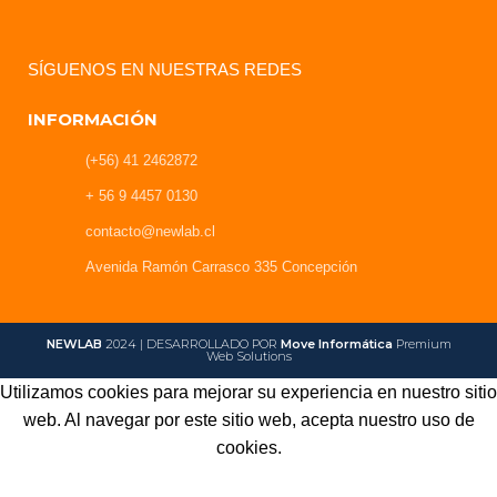
SÍGUENOS EN NUESTRAS REDES
INFORMACIÓN
(+56) 41 2462872
+ 56 9 4457 0130
contacto@newlab.cl
Avenida Ramón Carrasco 335 Concepción
NEWLAB
2024 | DESARROLLADO POR
Move Informática
Premium
Web Solutions
Utilizamos cookies para mejorar su experiencia en nuestro sitio
web. Al navegar por este sitio web, acepta nuestro uso de
cookies.