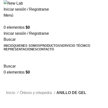
Iniciar sesión / Registrarse
Menú
0
elementos
$
0
Iniciar sesión / Registrarse
Buscar
INICIO
QUIENES SOMOS
PRODUCTOS
SERVICIO TÉCNICO
REPRESENTACIONES
CONTACTO
TIENDA
Informes técnicos
Buscar
0
elementos
$
0
Tienda
Informes técnicos
Inicio
Órtesis y ortopedia
ANILLO DE GEL