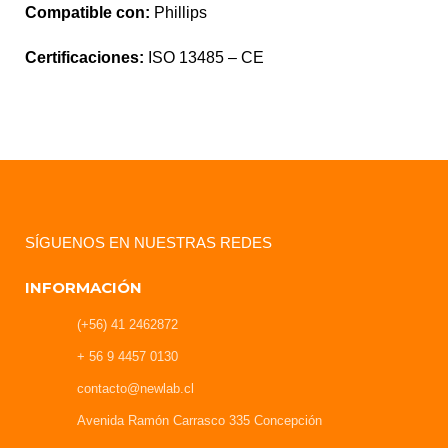
Compatible con:
Phillips
Certificaciones:
ISO 13485 – CE
SÍGUENOS EN NUESTRAS REDES
INFORMACIÓN
(+56) 41 2462872
+ 56 9 4457 0130
contacto@newlab.cl
Avenida Ramón Carrasco 335 Concepción