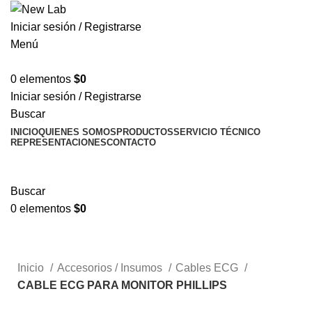
Iniciar sesión / Registrarse
Menú
0
elementos
$
0
Iniciar sesión / Registrarse
Buscar
INICIO
QUIENES SOMOS
PRODUCTOS
SERVICIO TÉCNICO
REPRESENTACIONES
CONTACTO
TIENDA
Informes técnicos
Buscar
0
elementos
$
0
Tienda
Informes técnicos
Inicio
Accesorios / Insumos
Cables ECG
CABLE ECG PARA MONITOR PHILLIPS