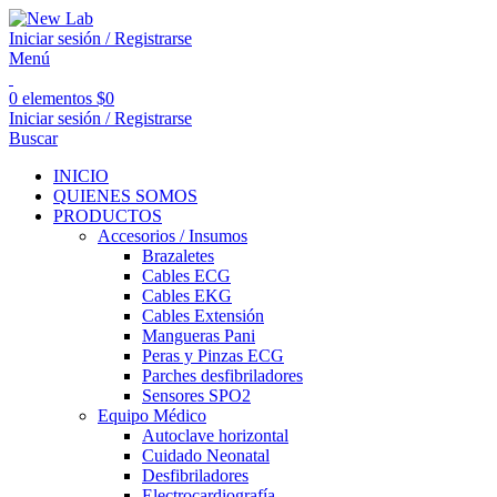
Iniciar sesión / Registrarse
Menú
0
elementos
$
0
Iniciar sesión / Registrarse
Buscar
INICIO
QUIENES SOMOS
PRODUCTOS
Accesorios / Insumos
Brazaletes
Cables ECG
Cables EKG
Cables Extensión
Mangueras Pani
Peras y Pinzas ECG
Parches desfibriladores
Sensores SPO2
Equipo Médico
Autoclave horizontal
Cuidado Neonatal
Desfibriladores
Electrocardiografía