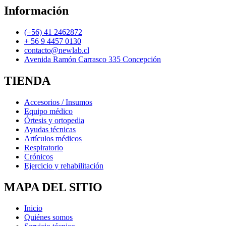
Información
(+56) 41 2462872
+ 56 9 4457 0130
contacto@newlab.cl
Avenida Ramón Carrasco 335 Concepción
TIENDA
Accesorios / Insumos
Equipo médico
Órtesis y ortopedia
Ayudas técnicas
Artículos médicos
Respiratorio
Crónicos
Ejercicio y rehabilitación
MAPA DEL SITIO
Inicio
Quiénes somos