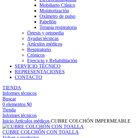
Mobiliario Clínico
Monitorización
Oxímetro de pulso
Pabellón
Terapia respiratoria
Órtesis y ortopedia
Ayudas técnicas
Artículos médicos
Respiratorio
Crónicos
Ejercicio y Rehabilitación
SERVICIO TÉCNICO
REPRESENTACIONES
CONTACTO
TIENDA
Informes técnicos
Buscar
0
elementos
$
0
Tienda
Informes técnicos
Inicio
Artículos médicos
CUBRE COLCHÓN IMPERMEABLE
CUBRE COLCHÓN CON TOALLA
Volver a productos