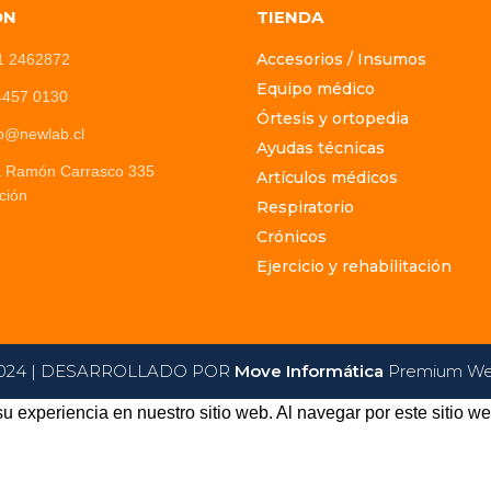
ÓN
TIENDA
Accesorios / Insumos
1 2462872
Equipo médico
4457 0130
Órtesis y ortopedia
o@newlab.cl
Ayudas técnicas
a Ramón Carrasco 335
Artículos médicos
ción
Respiratorio
Crónicos
Ejercicio y rehabilitación
024 | DESARROLLADO POR
Move Informática
Premium Web
u experiencia en nuestro sitio web. Al navegar por este sitio w