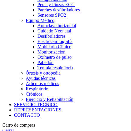
Peras y Pinzas ECG
Parches desfibriladores
Sensores SPO2
Equipo Médico
Autoclave horizontal
Cuidado Neonatal
Desfibriladores
Electrocardiografía
Mobiliario Clínico
Monitorización
Oxímetro de pulso
Pabellón
Terapia respiratoria
Órtesis y ortopedia
Ayudas técnicas
Artículos médicos
Respiratorio
Crónicos
Ejercicio y Rehabilitación
SERVICIO TÉCNICO
REPRESENTACIONES
CONTACTO
Carro de compras
Cerrar