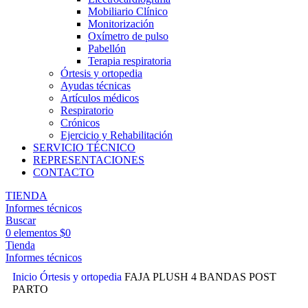
Mobiliario Clínico
Monitorización
Oxímetro de pulso
Pabellón
Terapia respiratoria
Órtesis y ortopedia
Ayudas técnicas
Artículos médicos
Respiratorio
Crónicos
Ejercicio y Rehabilitación
SERVICIO TÉCNICO
REPRESENTACIONES
CONTACTO
TIENDA
Informes técnicos
Buscar
0
elementos
$
0
Tienda
Informes técnicos
Inicio
Órtesis y ortopedia
FAJA PLUSH 4 BANDAS POST
PARTO