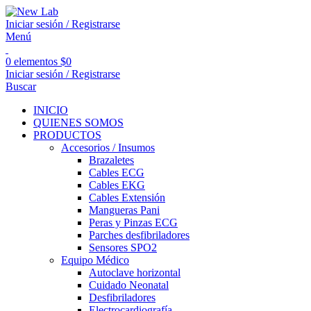
Iniciar sesión / Registrarse
Menú
0
elementos
$
0
Iniciar sesión / Registrarse
Buscar
INICIO
QUIENES SOMOS
PRODUCTOS
Accesorios / Insumos
Brazaletes
Cables ECG
Cables EKG
Cables Extensión
Mangueras Pani
Peras y Pinzas ECG
Parches desfibriladores
Sensores SPO2
Equipo Médico
Autoclave horizontal
Cuidado Neonatal
Desfibriladores
Electrocardiografía