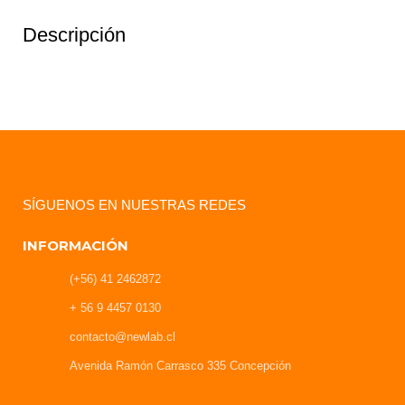
Descripción
SÍGUENOS EN NUESTRAS REDES
INFORMACIÓN
(+56) 41 2462872
+ 56 9 4457 0130
contacto@newlab.cl
Avenida Ramón Carrasco 335 Concepción