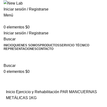
Iniciar sesión / Registrarse
Menú
0
elementos
$
0
Iniciar sesión / Registrarse
Buscar
INICIO
QUIENES SOMOS
PRODUCTOS
SERVICIO TÉCNICO
REPRESENTACIONES
CONTACTO
TIENDA
Informes técnicos
Buscar
0
elementos
$
0
Tienda
Informes técnicos
Inicio
Ejercicio y Rehabilitación
PAR MANCUERNAS
METÁLICAS 1KG