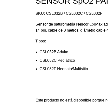
SENSOR SpO2 PA
SKU:
CSL032B / CSL032C / CSL032F
Sensor de saturometría Nellcor OxiMax adult
14 pin, cable de 3 metros, diámetro cable
Tipos:
CSL032B Adulto
CSL032C Pediátrico
CSL032F Neonato/Multisitio
Este producto no está disponible porque n