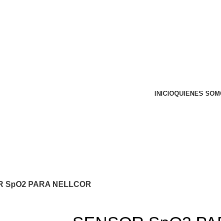
INICIO
QUIENES SOM
TIENDA
Informes técnicos
Tienda
Informes técnicos
 SpO2 PARA NELLCOR