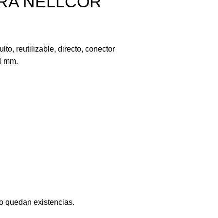
RA NELLCOR
o, reutilizable, directo, conector
 4 mm.
o quedan existencias.