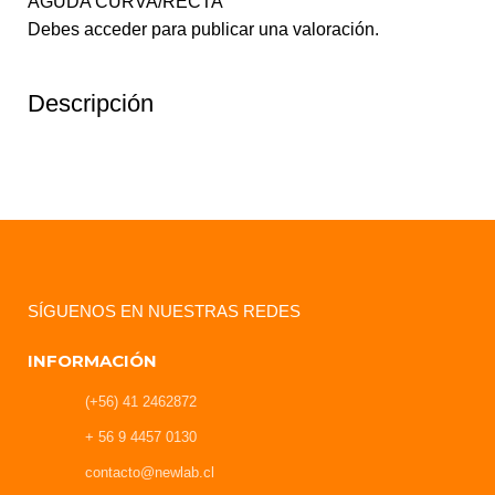
AGUDA CURVA/RECTA”
Debes
acceder
para publicar una valoración.
Descripción
SÍGUENOS EN NUESTRAS REDES
INFORMACIÓN
(+56) 41 2462872
+ 56 9 4457 0130
contacto@newlab.cl