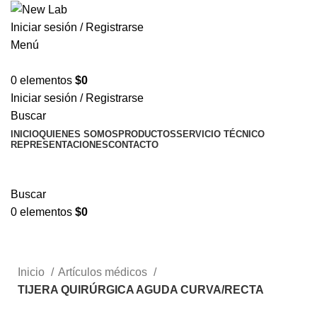
Iniciar sesión / Registrarse
Menú
0
elementos
$
0
Iniciar sesión / Registrarse
Buscar
INICIO
QUIENES SOMOS
PRODUCTOS
SERVICIO TÉCNICO
REPRESENTACIONES
CONTACTO
TIENDA
Informes técnicos
Buscar
0
elementos
$
0
Tienda
Informes técnicos
Inicio
Artículos médicos
TIJERA QUIRÚRGICA AGUDA CURVA/RECTA