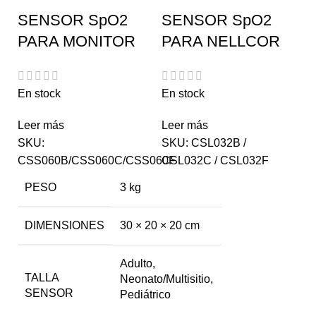
SENSOR SpO2
SENSOR SpO2
PARA MONITOR
PARA NELLCOR
En stock
En stock
Leer más
Leer más
SKU:
SKU:
CSL032B /
CSS060B/CSS060C/CSS060F
CSL032C / CSL032F
PESO
3 kg
DIMENSIONES
30 × 20 × 20 cm
Adulto
,
TALLA
Neonato/Multisitio
,
SENSOR
Pediátrico