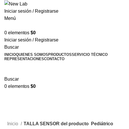
Iniciar sesión / Registrarse
Menú
0
elementos
$
0
Iniciar sesión / Registrarse
Buscar
INICIO
QUIENES SOMOS
PRODUCTOS
SERVICIO TÉCNICO
REPRESENTACIONES
CONTACTO
TIENDA
Informes técnicos
Buscar
0
elementos
$
0
Tienda
Informes técnicos
Inicio
TALLA SENSOR del producto
Pediátrico