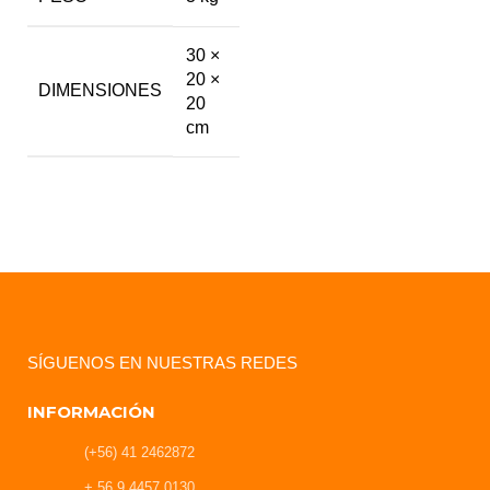
30 ×
20 ×
DIMENSIONES
20
cm
SÍGUENOS EN NUESTRAS REDES
INFORMACIÓN
(+56) 41 2462872
+ 56 9 4457 0130