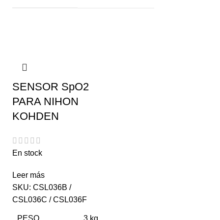
SENSOR SpO2
PARA NIHON
KOHDEN
En stock
Leer más
SKU:
CSL036B /
CSL036C / CSL036F
PESO
3 kg