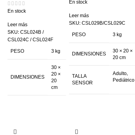
En stock
En stock
Leer más
SKU:
CSL029B/CSL029C
Leer más
SKU:
CSL024B /
PESO
3 kg
CSL024C / CSL024F
30 × 20 ×
PESO
3 kg
DIMENSIONES
20 cm
30 ×
Adulto
,
20 ×
TALLA
DIMENSIONES
Pediátrico
20
SENSOR
cm